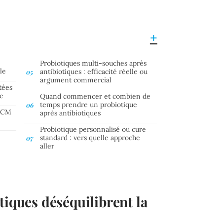
Probiotiques multi-souches après
le
antibiotiques : efficacité réelle ou
argument commercial
tées
ue
Quand commencer et combien de
temps prendre un probiotique
CNCM
après antibiotiques
Probiotique personnalisé ou cure
standard : vers quelle approche
aller
tiques déséquilibrent la