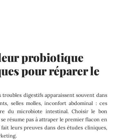
lleur probiotique
ques pour réparer le
s troubles digestifs apparaissent souvent dans
nts, selles molles, inconfort abdominal : ces
re du microbiote intestinal. Choisir le bon
 se résume pas à attraper le premier flacon en
fait leurs preuves dans des études cliniques,
rketing.