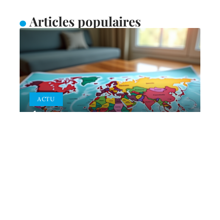
Articles populaires
ACTU
Épidémie ou pandémie :
quelles différences
essentielles retenir
10 mars 2026
Contact
Mentions Légales
Sitemap