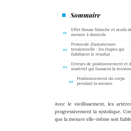
Sommaire
Effet blouse blanche et seuils d
mesure à domicile
Protocole d’automesure
tensionnelle : les étapes qui
fiabilisent le résultat
Erreurs de positionnement et 
matériel qui faussent la tensio
Positionnement du corps
pendant la mesure
Avec le vieillissement, les artè
progressivement la systolique. Com
que la mesure elle-même soit fiable,